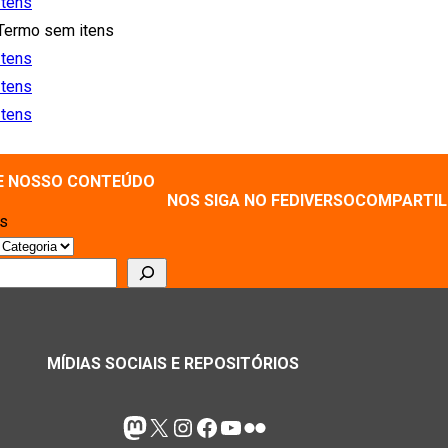
Itens
Termo sem itens
Itens
Itens
Itens
E NOSSO CONTEÚDO
NOS SIGA NO FEDIVERSO
COMPARTIL
as
r
MÍDIAS SOCIAIS E REPOSITÓRIOS
Mastodon
X
Instagram
Facebook
Youtube
Flickr