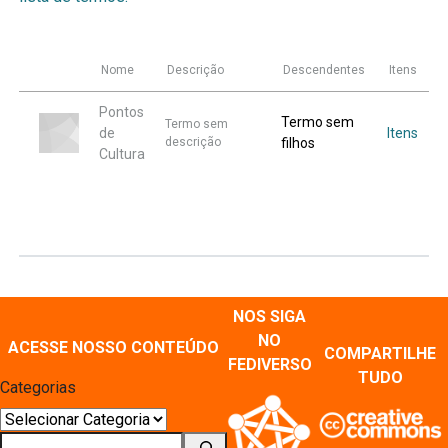
Nome
Descrição
Descendentes
Itens
Pontos
Termo sem
Termo sem
de
Itens
descrição
filhos
Cultura
NOS SIGA
NO
ACESSE NOSSO CONTEÚDO
COMPARTILHE
FEDIVERSO
TUDO
Categorias
Pesquisar