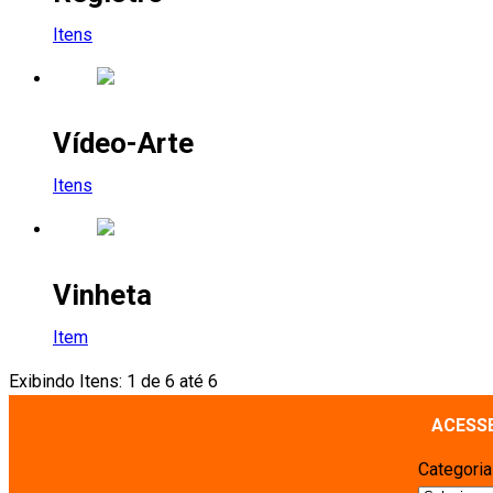
Itens
Vídeo-Arte
Itens
Vinheta
Item
Exibindo Itens: 1 de 6 até 6
ACESS
Categori