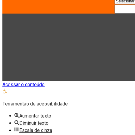
Pesquisa
Acessar o conteúdo
Abrir
a
Ferramentas de acessibilidade
barra
de
Aumentar texto
ferramentas
Diminuir texto
Escala de cinza