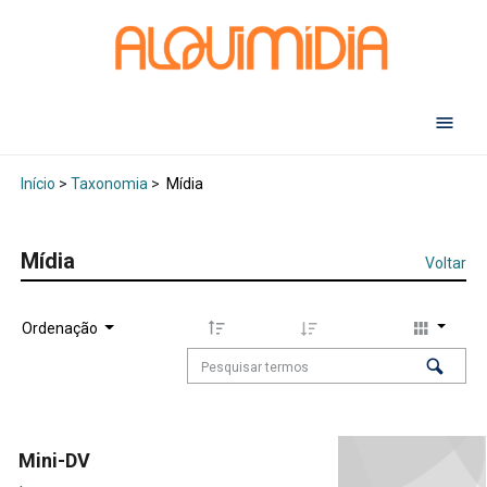
Abr
Início
>
Taxonomia
>
Mídia
Mídia
Voltar
Ordenação
Mini-DV