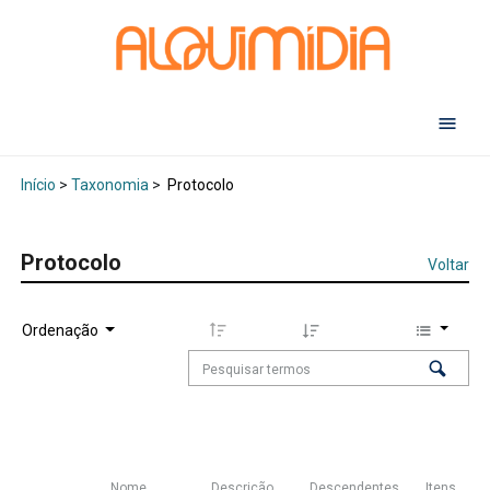
Abr
Início
>
Taxonomia
>
Protocolo
Protocolo
Voltar
Ordenação
Nome
Descrição
Descendentes
Itens