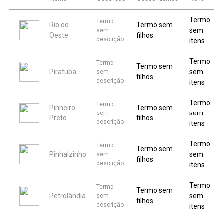
Termo
Termo
Rio do
Termo sem
sem
sem
Oeste
filhos
descrição
itens
Termo
Termo
Termo sem
Piratuba
sem
sem
filhos
descrição
itens
Termo
Termo
Pinheiro
Termo sem
sem
sem
Preto
filhos
descrição
itens
Termo
Termo
Termo sem
Pinhalzinho
sem
sem
filhos
descrição
itens
Termo
Termo
Termo sem
Petrolândia
sem
sem
filhos
descrição
itens