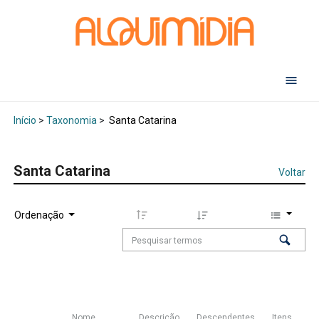
Abr
Início
>
Taxonomia
>
Santa Catarina
Santa Catarina
Voltar
Ordenação
Nome
Descrição
Descendentes
Itens