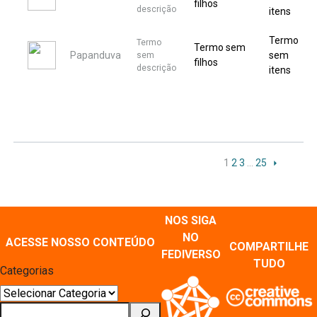
filhos
descrição
itens
Termo
Termo
Termo sem
Papanduva
sem
sem
filhos
descrição
itens
1
2
3
…
25
NOS SIGA
NO
ACESSE NOSSO CONTEÚDO
COMPARTILHE
FEDIVERSO
TUDO
Categorias
Pesquisar