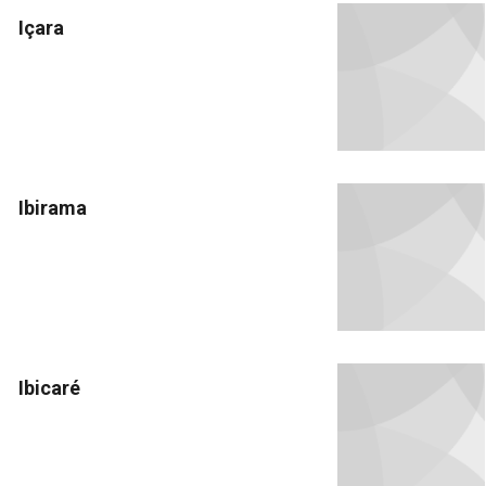
Içara
Ibirama
Ibicaré