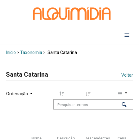
Abr
Início
>
Taxonomia
>
Santa Catarina
Santa Catarina
Voltar
Ordenação
Nome
Descrição
Descendentes
Itens