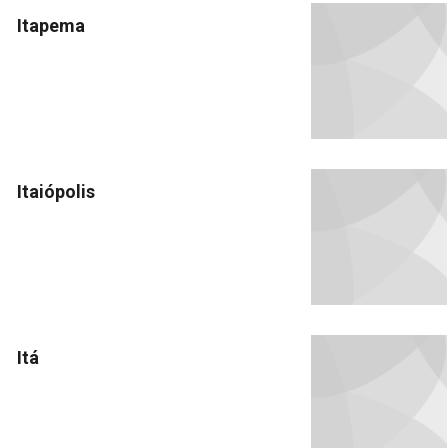
Itapema
Itaiópolis
Itá