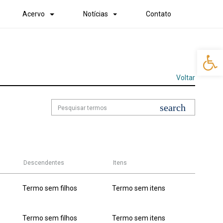
Acervo
Notícias
Contato
Abr
Voltar
Descendentes
Itens
Termo sem filhos
Termo sem itens
Termo sem filhos
Termo sem itens