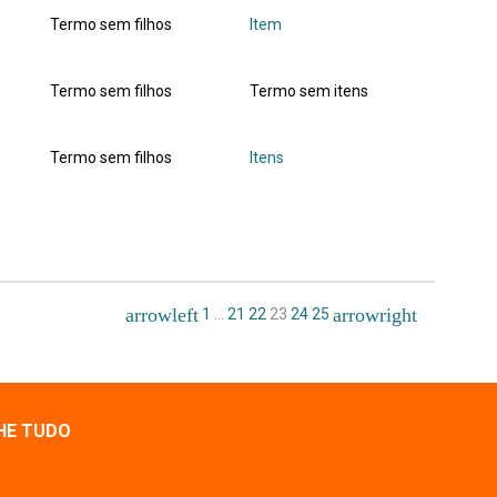
Termo sem filhos
Item
Termo sem filhos
Termo sem itens
Termo sem filhos
Itens
1
…
21
22
23
24
25
HE TUDO