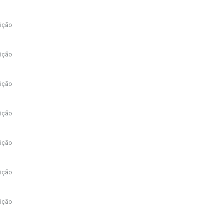
ição
ição
ição
ição
ição
ição
ição