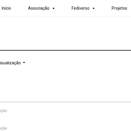
Início
Associação
Fediverso
Projetos
isualização
ição
ição