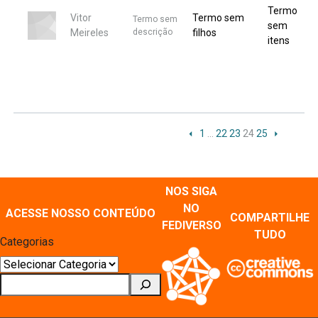
Termo
Vitor
Termo sem
Termo sem
sem
Meireles
descrição
filhos
itens
1
…
22
23
24
25
NOS SIGA
NO
ACESSE NOSSO CONTEÚDO
COMPARTILHE
FEDIVERSO
TUDO
Categorias
Pesquisar