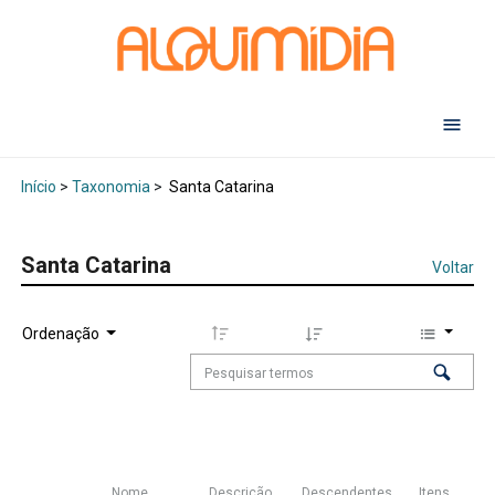
Abr
Início
>
Taxonomia
>
Santa Catarina
Santa Catarina
Voltar
Ordenação
Nome
Descrição
Descendentes
Itens