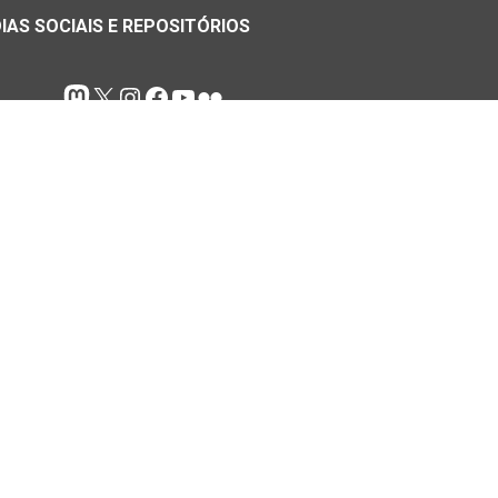
IAS SOCIAIS E REPOSITÓRIOS
Mastodon
X
Instagram
Facebook
Youtube
Flickr