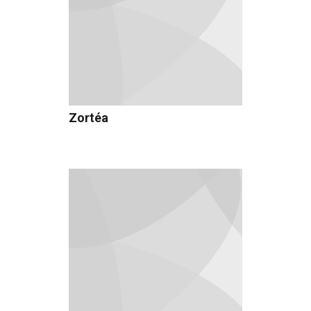
Zortéa