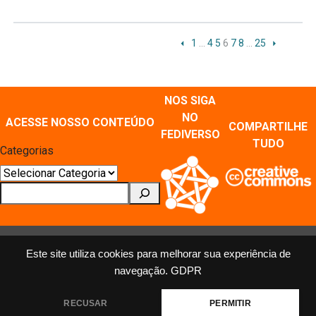
1
…
4
5
6
7
8
…
25
NOS SIGA
NO
ACESSE NOSSO CONTEÚDO
COMPARTILHE
FEDIVERSO
TUDO
Categorias
Pesquisar
Este site utiliza cookies para melhorar sua experiência de
navegação.
GDPR
MÍDIAS SOCIAIS E REPOSITÓRIOS
Mastodon
X
Instagram
Facebook
Youtube
Flickr
RECUSAR
PERMITIR