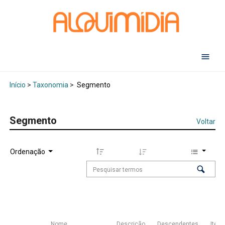
Abr
Início
>
Taxonomia
>
Segmento
Segmento
Voltar
Ordenação
Nome
Descrição
Descendentes
Itens