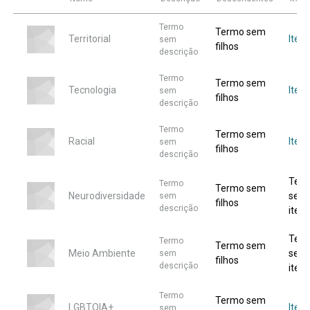
Termo
Termo sem
Territorial
Itens
sem
filhos
descrição
Termo
Termo sem
Tecnologia
Itens
sem
filhos
descrição
Termo
Termo sem
Racial
Item
sem
filhos
descrição
Ter
Termo
Termo sem
Neurodiversidade
sem
sem
filhos
descrição
itens
Ter
Termo
Termo sem
Meio Ambiente
sem
sem
filhos
descrição
itens
Termo
Termo sem
LGBTQIA+
Itens
sem