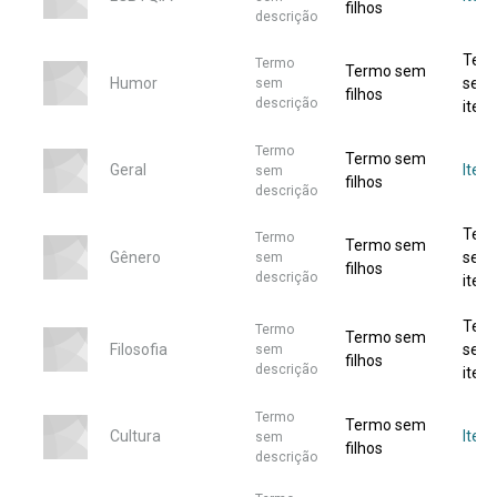
filhos
descrição
Ter
Termo
Termo sem
Humor
sem
sem
filhos
descrição
itens
Termo
Termo sem
Geral
Itens
sem
filhos
descrição
Ter
Termo
Termo sem
Gênero
sem
sem
filhos
descrição
itens
Ter
Termo
Termo sem
Filosofia
sem
sem
filhos
descrição
itens
Termo
Termo sem
Cultura
Itens
sem
filhos
descrição