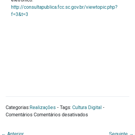
http://consultapublica.fcc.sc.gov.br/viewtopic.php?
f=3&t=3
Categorias:
Realizações
- Tags:
Cultura Digital
-
em
Comentários
Comentários desativados
Alquimídia
desenvolve
←
Anterior
Seguinte
→