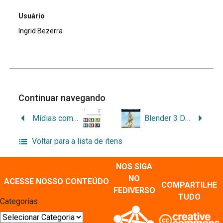
Usuário
Ingrid Bezerra
Continuar navegando
Mídias comunitárias, juventude e cidadania
Blender 3 D – jogos e animações interativas
Voltar para a lista de itens
NOS SIGA
NO
ACESSE NOSSO CONTEÚDO
COMPARTILHE
FEDIVERSO
TUDO
Categorias