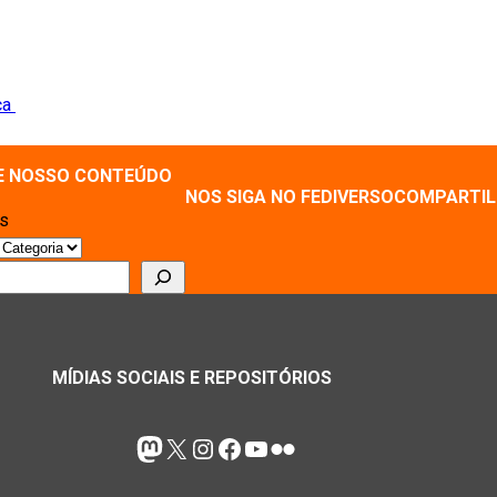
ca
E NOSSO CONTEÚDO
NOS SIGA NO FEDIVERSO
COMPARTIL
as
r
MÍDIAS SOCIAIS E REPOSITÓRIOS
Mastodon
X
Instagram
Facebook
Youtube
Flickr