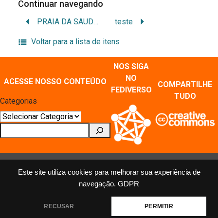
Continuar navegando
PRAIA DA SAUDADE
teste
Voltar para a lista de itens
NOS SIGA
NO
ACESSE NOSSO CONTEÚDO
COMPARTILHE
FEDIVERSO
TUDO
Categorias
Pesquisar
Este site utiliza cookies para melhorar sua experiência de
navegação.
GDPR
MÍDIAS SOCIAIS E REPOSITÓRIOS
Mastodon
X
Instagram
Facebook
Youtube
Flickr
RECUSAR
PERMITIR