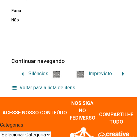
Faca
Não
Continuar navegando
Silêncios
Imprevistos em nossas vidas…um pedacinho da minha
Voltar para a lista de itens
NOS SIGA
NO
ACESSE NOSSO CONTEÚDO
COMPARTILHE
FEDIVERSO
TUDO
Categorias