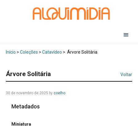
Abr
Início
>
Coleções
>
Catavídeo
>
Árvore Solitária
Árvore Solitária
Voltar
30 de novembro de 2025
by
coelho
Metadados
Miniatura