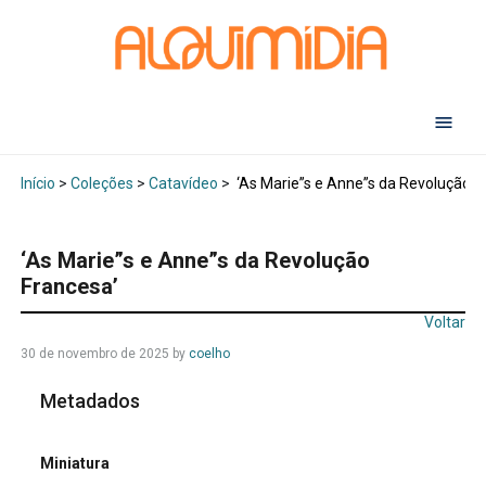
Abr
Início
>
Coleções
>
Catavídeo
>
‘As Marie”s e Anne”s da Revolução F
‘As Marie”s e Anne”s da Revolução
Francesa’
Voltar
30 de novembro de 2025
by
coelho
Metadados
Miniatura