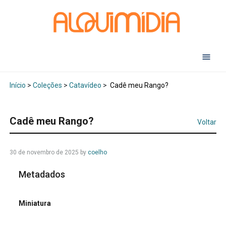
Abr
Início
>
Coleções
>
Catavídeo
>
Cadê meu Rango?
Cadê meu Rango?
Voltar
30 de novembro de 2025
by
coelho
Metadados
Miniatura