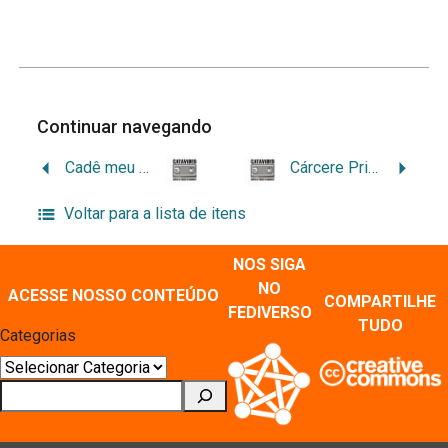
Continuar navegando
Cadê meu Rango?
Cárcere Privado
Voltar para a lista de itens
NOS SIGA
NO
ACESSE NOSSO CONTEÚDO
COMPARTILHE
FEDIVERSO
TUDO
Categorias
Pesquisar