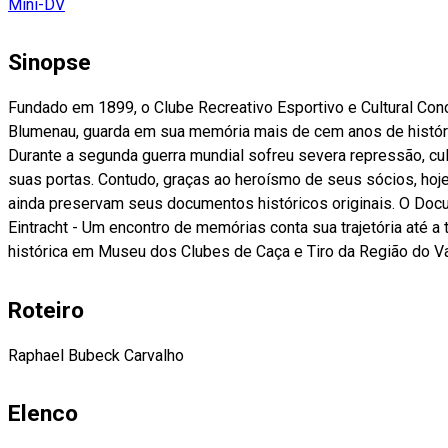
Mini-DV
Sinopse
Fundado em 1899, o Clube Recreativo Esportivo e Cultural Concórdia da Itoupava Central em
Blumenau, guarda em sua memória mais de cem anos de histórias, lutas e conquistas.
Durante a segunda guerra mundial sofreu severa repressão, cu
suas portas. Contudo, graças ao heroísmo de seus sócios, hoje é um dos poucos clubes que
ainda preservam seus documentos históricos originais. O Documentário Schützenverein
Eintracht - Um encontro de memórias conta sua trajetória até 
histórica em Museu dos Clubes de Caça e Ti
Roteiro
Raphael Bubeck Carvalho
Elenco