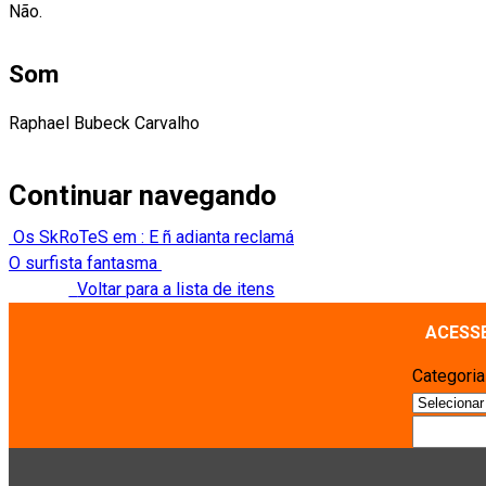
Não.
Som
Raphael Bubeck Carvalho
Continuar navegando
Os SkRoTeS em : E ñ adianta reclamá
O surfista fantasma
Voltar para a lista de itens
ACESS
Categori
Pesquisa