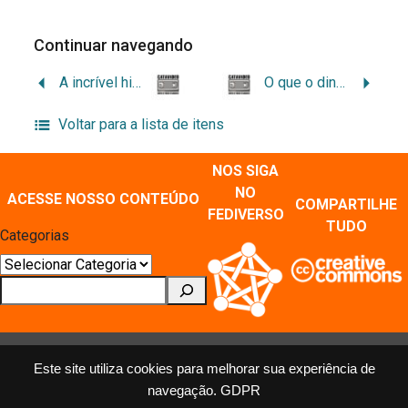
Continuar navegando
A incrível historia da vovozinha e o lobo mau
O que o dinheiro faz
Voltar para a lista de itens
NOS SIGA
NO
ACESSE NOSSO CONTEÚDO
COMPARTILHE
FEDIVERSO
TUDO
Categorias
Pesquisar
Este site utiliza cookies para melhorar sua experiência de
navegação.
GDPR
MÍDIAS SOCIAIS E REPOSITÓRIOS