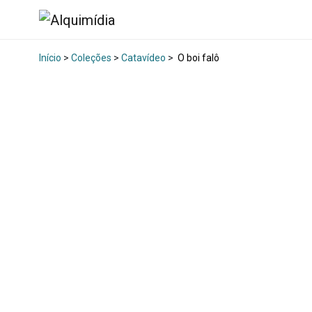
Início
>
Coleções
>
Catavídeo
>
O boi falô