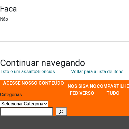
Faca
Não
Continuar navegando
Isto é um assalto
Silêncios
Voltar para a lista de itens
ACESSE NOSSO CONTEÚDO
NOS SIGA NO
COMPARTILHE
FEDIVERSO
TUDO
Categorias
Pesquisar