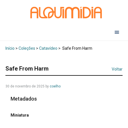
Abr
Início
>
Coleções
>
Catavídeo
>
Safe From Harm
Safe From Harm
Voltar
30 de novembro de 2025
by
coelho
Metadados
Miniatura