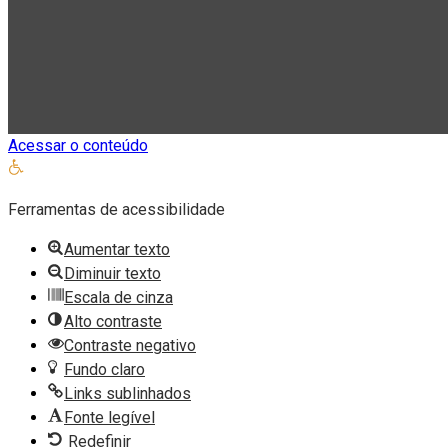
Acessar o conteúdo
Abrir
a
Ferramentas de acessibilidade
barra
de
Aumentar texto
ferramentas
Diminuir texto
Escala de cinza
Alto contraste
Contraste negativo
Fundo claro
Links sublinhados
Fonte legível
Redefinir