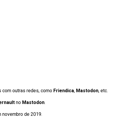
os com outras redes, como
Friendica
,
Mastodon
, etc.
ernault
no
Mastodon
.
 em novembro de 2019.