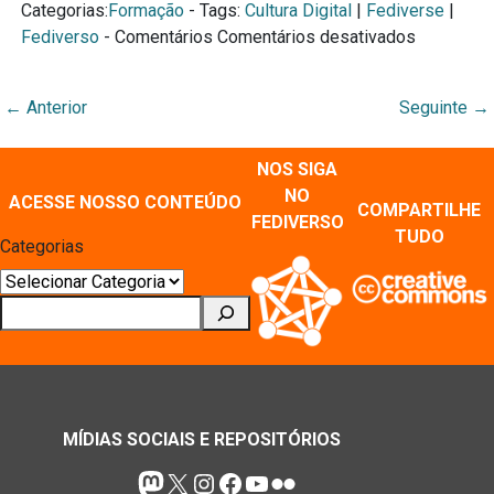
Categorias:
Formação
- Tags:
Cultura Digital
|
Fediverse
|
em
Fediverso
- Comentários
Comentários desativados
Gravação
da
←
Anterior
Seguinte
→
Oficina
de
Mastodon
NOS SIGA
NO
ACESSE NOSSO CONTEÚDO
COMPARTILHE
FEDIVERSO
TUDO
Categorias
Pesquisar
MÍDIAS SOCIAIS E REPOSITÓRIOS
Mastodon
X
Instagram
Facebook
Youtube
Flickr