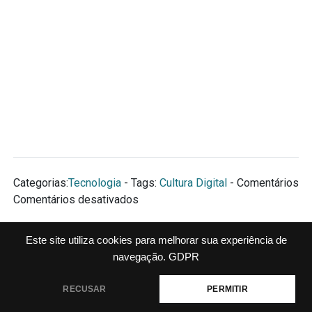
Categorias:
Tecnologia
- Tags:
Cultura Digital
- Comentários
em
Comentários desativados
Jogos
educativos:
Este site utiliza cookies para melhorar sua experiência de
←
Anterior
Seguinte
→
Quebra
navegação.
GDPR
cabeça
–
NOS SIGA
RECUSAR
PERMITIR
3º
NO
ACESSE NOSSO CONTEÚDO
COMPARTILHE