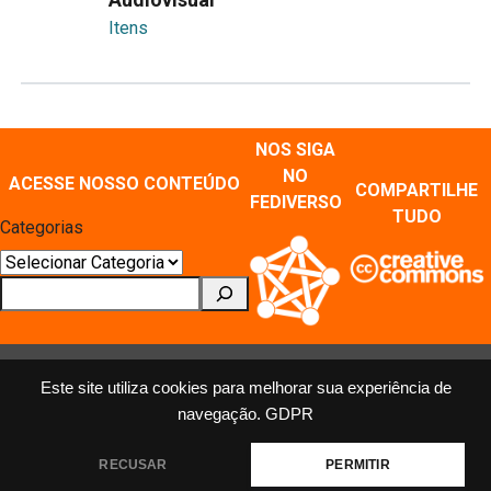
Itens
NOS SIGA
NO
ACESSE NOSSO CONTEÚDO
COMPARTILHE
FEDIVERSO
TUDO
Categorias
Pesquisar
Este site utiliza cookies para melhorar sua experiência de
navegação.
GDPR
MÍDIAS SOCIAIS E REPOSITÓRIOS
Mastodon
X
Instagram
Facebook
Youtube
Flickr
RECUSAR
PERMITIR