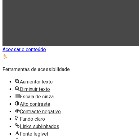
Acessar o conteúdo
Abrir
a
Ferramentas de acessibilidade
barra
de
Aumentar texto
ferramentas
Diminuir texto
Escala de cinza
Alto contraste
Contraste negativo
Fundo claro
Links sublinhados
Fonte legível