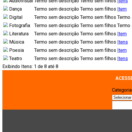
Audiovisual
Termo sem descrição
Termo sem filhos
Itens
Dança
Termo sem descrição
Termo sem filhos
Item
Digital
Termo sem descrição
Termo sem filhos
Termo 
Fotografia
Termo sem descrição
Termo sem filhos
Termo 
Literatura
Termo sem descrição
Termo sem filhos
Item
Música
Termo sem descrição
Termo sem filhos
Itens
Poesia
Termo sem descrição
Termo sem filhos
Item
Teatro
Termo sem descrição
Termo sem filhos
Itens
Exibindo Itens: 1 de 8 até 8
ACESS
Categori
Pesquisa