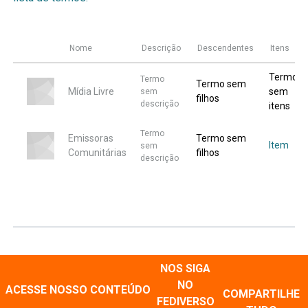
Nome
Descrição
Descendentes
Itens
Termo
Termo
Termo sem
Mídia Livre
sem
sem
filhos
descrição
itens
Termo
Emissoras
Termo sem
Item
sem
Comunitárias
filhos
descrição
NOS SIGA
NO
ACESSE NOSSO CONTEÚDO
COMPARTILHE
FEDIVERSO