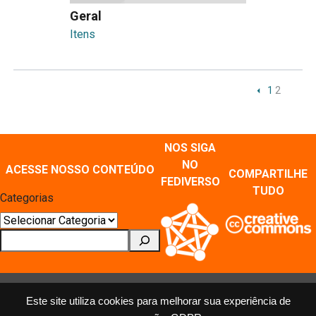
Geral
Itens
1
2
NOS SIGA
NO
ACESSE NOSSO CONTEÚDO
COMPARTILHE
FEDIVERSO
TUDO
Categorias
Pesquisar
Este site utiliza cookies para melhorar sua experiência de