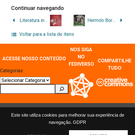
Continuar navegando
Literatura infantil e juvenil: leituras, análises e reflexões
Hermilo Borba Filho: teatro selecionado volume 3
Voltar para a lista de itens
NOS SIGA
NO
ACESSE NOSSO CONTEÚDO
COMPARTILHE
FEDIVERSO
TUDO
Categorias
Pesquisar
Este site utiliza cookies para melhorar sua experiência de
navegação.
GDPR
MÍDIAS SOCIAIS E REPOSITÓRIOS