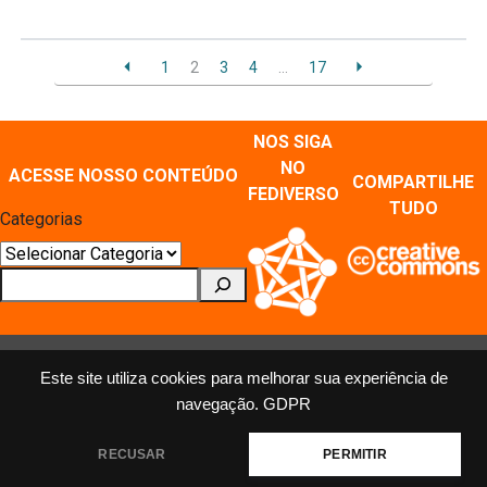
1
2
3
4
…
17
NOS SIGA
NO
ACESSE NOSSO CONTEÚDO
COMPARTILHE
FEDIVERSO
TUDO
Categorias
Pesquisar
Este site utiliza cookies para melhorar sua experiência de
navegação.
GDPR
MÍDIAS SOCIAIS E REPOSITÓRIOS
Mastodon
X
Instagram
Facebook
Youtube
Flickr
RECUSAR
PERMITIR