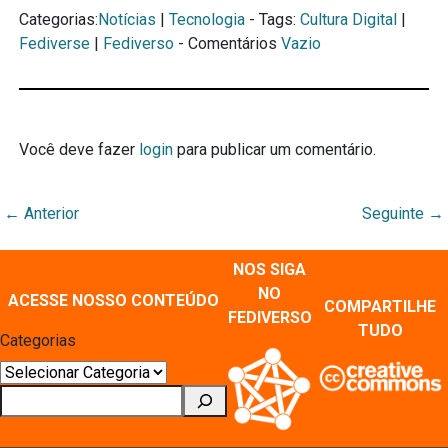
Categorias:
Notícias
|
Tecnologia
- Tags:
Cultura Digital
|
Fediverse
|
Fediverso
- Comentários
Vazio
Você deve fazer
login
para publicar um comentário.
←
Anterior
Seguinte
→
NOS SIGA
NO
ACESSE NOSSO CONTEÚDO
COMPARTILHE
FEDIVERSO
TUDO
Categorias
Pesquisar