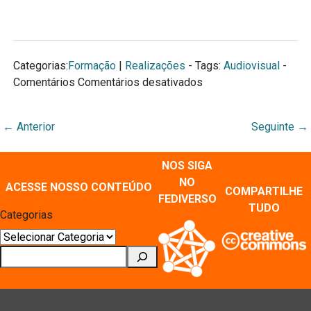
Categorias:
Formação
|
Realizações
- Tags:
Audiovisual
-
em
Comentários
Comentários desativados
Projeto
CONTA+MIN+AÇÕES
←
Anterior
Seguinte
→
NOS SIGA
NO
ACESSE NOSSO CONTEÚDO
COMPARTILHE
FEDIVERSO
TUDO
Categorias
Pesquisar