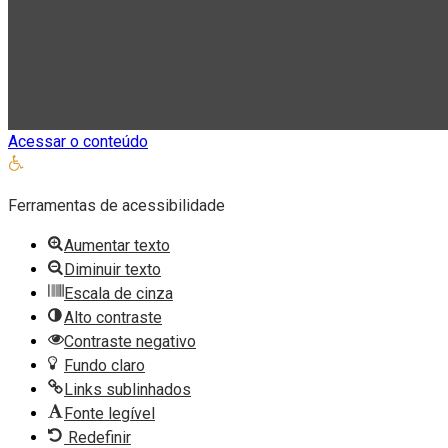
Acessar o conteúdo
Abrir
a
Ferramentas de acessibilidade
barra
de
Aumentar texto
ferramentas
Diminuir texto
Escala de cinza
Alto contraste
Contraste negativo
Fundo claro
Links sublinhados
Fonte legível
Redefinir