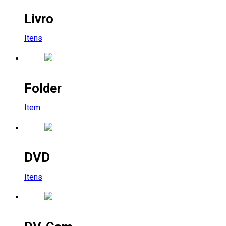
Livro
Itens
Folder
Item
DVD
Itens