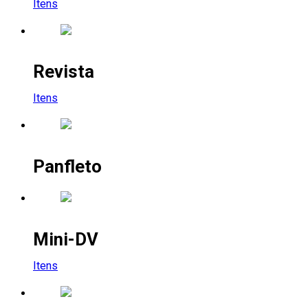
Itens
Revista
Itens
Panfleto
Mini-DV
Itens