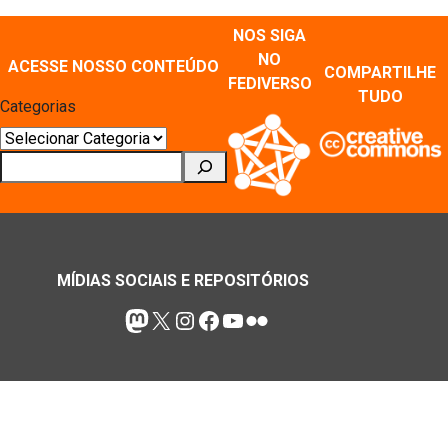
NOS SIGA
NO
ACESSE NOSSO CONTEÚDO
COMPARTILHE
FEDIVERSO
TUDO
Categorias
Pesquisar
MÍDIAS SOCIAIS E REPOSITÓRIOS
Mastodon
X
Instagram
Facebook
Youtube
Flickr